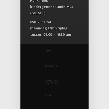
Polikliniek
kindergeneeskunde MCL
(route 6)
058-2863254
maandag t/m vrijdag
tussen 09.00 – 16.30 uur
Home
Wie ben ik?
Persoonlijk
Dieetadvies
Contact