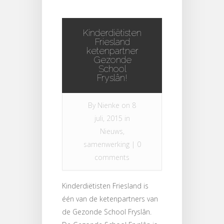
Kinderdiëtisten
Friesland
ketenpartner
Gezonde
School
Fryslân!
By
Nienke
on 8
juli, 2015 in
Nieuws
,
samenwerking
|
0
comments
Kinderdiëtisten Friesland is
één van de ketenpartners van
de Gezonde School Fryslân.