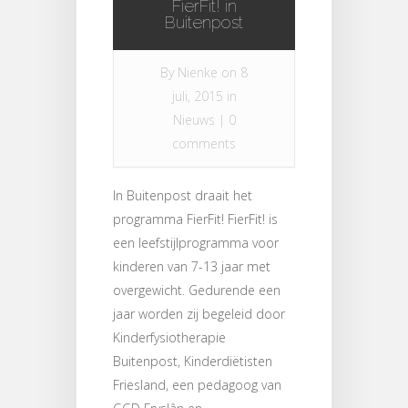
FierFit! in
Buitenpost
By
Nienke
on 8
juli, 2015 in
Nieuws
|
0
comments
In Buitenpost draait het
programma FierFit! FierFit! is
een leefstijlprogramma voor
kinderen van 7-13 jaar met
overgewicht. Gedurende een
jaar worden zij begeleid door
Kinderfysiotherapie
Buitenpost, Kinderdiëtisten
Friesland, een pedagoog van