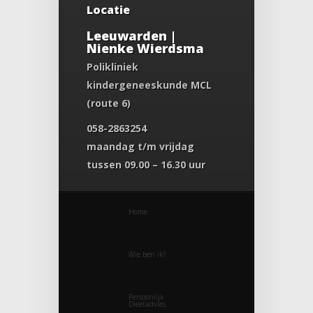
Locatie
Leeuwarden |
Nienke Wierdsma
Polikliniek
kindergeneeskunde MCL
(route 6)
058-2863254
maandag t/m vrijdag
tussen 09.00 – 16.30 uur
Home
Wie ben ik?
Persoonlijk
Dieetadvies