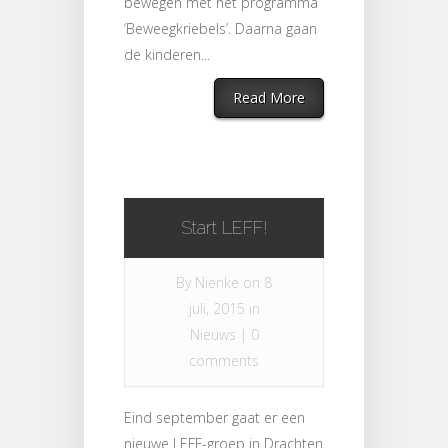
bewegen met het programma
‘Beweegkriebels’. Daarna gaan
de kinderen...
Read More
Start LEFF!
By
Nienke
on 8
juli, 2015 in
Nieuws
|
0
comments
Eind september gaat er een
nieuwe LEFF-groep in Drachten