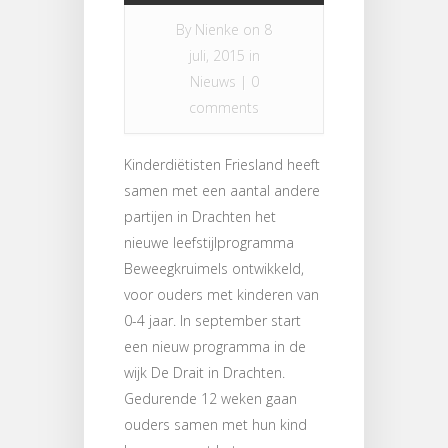
By
Nienke
on 8
juli, 2015 in
Nieuws
|
0
comments
Kinderdiëtisten Friesland heeft
samen met een aantal andere
partijen in Drachten het
nieuwe leefstijlprogramma
Beweegkruimels ontwikkeld,
voor ouders met kinderen van
0-4 jaar. In september start
een nieuw programma in de
wijk De Drait in Drachten.
Gedurende 12 weken gaan
ouders samen met hun kind