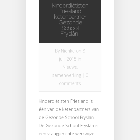
Kinderdiëtisten
Friesland
ketenpartner
Gezonde
School
Fryslân!
By
Nienke
on 8
juli, 2015 in
Nieuws
,
samenwerking
|
0
comments
Kinderdiëtisten Friesland is
één van de ketenpartners van
de Gezonde School Fryslân.
De Gezonde School Fryslân is
een vraaggerichte werkwijze