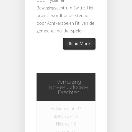
GGD Fryslân en
Bewegingscentrum Switte. Het
project wordt ondersteund
door Achtkarspelen Fit! van de
gemeente Achtkarspelen....
Read More
Verhuizing
spreekuurlocatie
Drachten
By
Nienke
on 22
april, 2014 in
Nieuws
|
0
comments