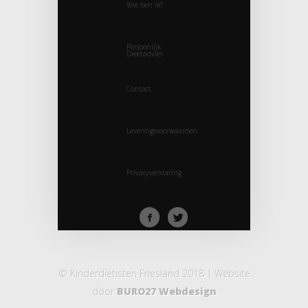
Wie ben ik?
Persoonlijk
Dieetadvies
Contact
Leveringsvoorwaarden
Privacyverklaring
© Kinderdiëtisten Friesland 2018 | Website
door
BURO27 Webdesign