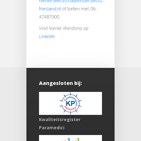
nienke.wierdsma@kinderdietist-
friesland.nl
of bellen met 06-
47487900.
Vind Nienke Wierdsma op
LinkedIn
.
Aangesloten bij:
Kwaliteitsregister
Paramedici