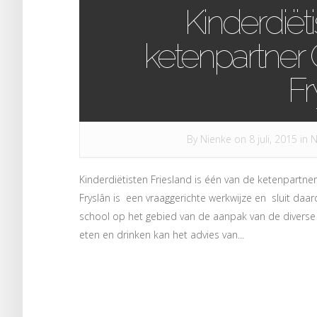
Kinderdiëti
ketenpartner
Fr
By
Nienke
on 8 juli, 2015 in
N
Kinderdiëtisten Friesland is één van de ketenpartn
Fryslân is een vraaggerichte werkwijze en sluit daa
school op het gebied van de aanpak van de diverse 
eten en drinken kan het advies van...