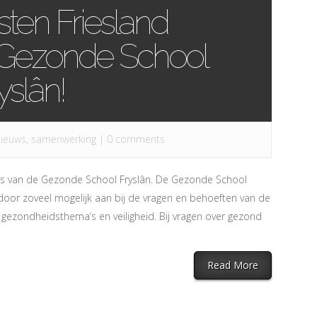
sten Friesland
 Gezonde School
yslân!
ieuws
,
samenwerking
|
0 comments
ers van de Gezonde School Fryslân. De Gezonde School
rdoor zoveel mogelijk aan bij de vragen en behoeften van de
gezondheidsthema’s en veiligheid. Bij vragen over gezond
Read More