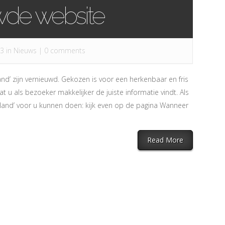
wde website
13 in
Nieuws
|
0 comments
land’ zijn vernieuwd. Gekozen is voor een herkenbaar en fris
at u als bezoeker makkelijker de juiste informatie vindt. Als
esland’ voor u kunnen doen: kijk even op de pagina Wanneer
Read More