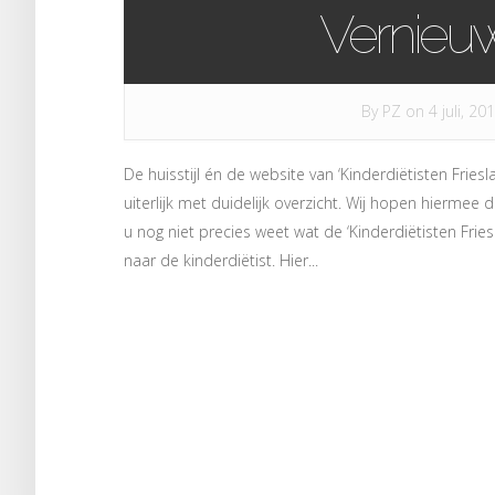
Vernieu
By
PZ
on 4 juli, 20
De huisstijl én de website van ‘Kinderdiëtisten Fries
uiterlijk met duidelijk overzicht. Wij hopen hiermee d
u nog niet precies weet wat de ‘Kinderdiëtisten Fri
naar de kinderdiëtist. Hier...