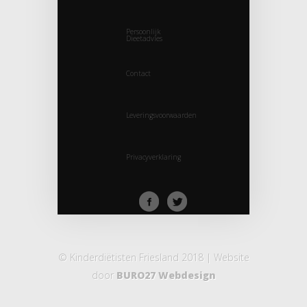
Persoonlijk
Dieetadvies
Contact
Leveringsvoorwaarden
Privacyverklaring
© Kinderdiëtisten Friesland 2018 | Website
door
BURO27 Webdesign