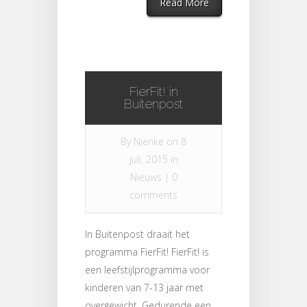
Read More
FierFit! in
Buitenpost
By
Nienke
on 8
juli, 2015 in
Nieuws
|
0
comments
In Buitenpost draait het
programma FierFit! FierFit! is
een leefstijlprogramma voor
kinderen van 7-13 jaar met
overgewicht. Gedurende een