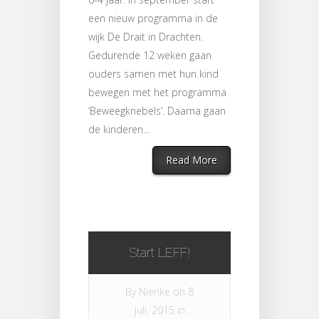
een nieuw programma in de
wijk De Drait in Drachten.
Gedurende 12 weken gaan
ouders samen met hun kind
bewegen met het programma
‘Beweegkriebels’. Daarna gaan
de kinderen...
Read More
Start LEFF!
By
Nienke
on 8
juli, 2015 in