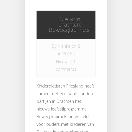
Nieuw in
Drachten:
Beweegkruimels!
By
Nienke
on 8
juli, 2015 in
Nieuws
|
0
comments
Kinderdiëtisten Friesland heeft
samen met een aantal andere
partijen in Drachten het
nieuwe leefstijlprogramma
Beweegkruimels ontwikkeld,
voor ouders met kinderen van
0-4 jaar. In september start