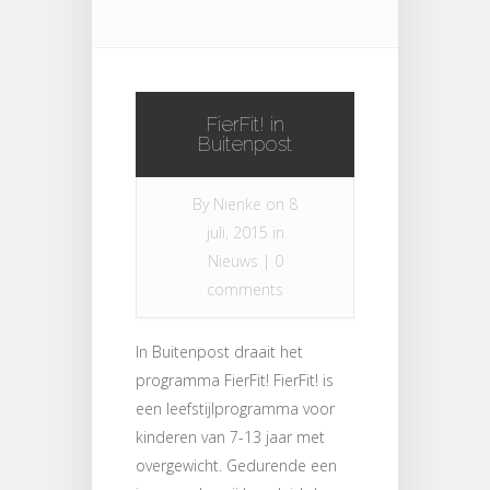
FierFit! in
Buitenpost
By
Nienke
on 8
juli, 2015 in
Nieuws
|
0
comments
In Buitenpost draait het
programma FierFit! FierFit! is
een leefstijlprogramma voor
kinderen van 7-13 jaar met
overgewicht. Gedurende een