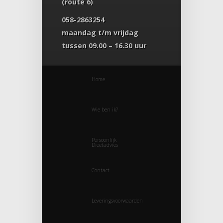
(route 6)
058-2863254
maandag t/m vrijdag
tussen 09.00 – 16.30 uur
Home
Wie ben ik?
Persoonlijk
Dieetadvies
Contact
Leveringsvoorwaarden