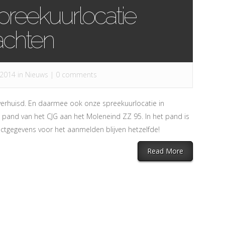
preekuurlocatie
achten
 2014 in
Nieuws
|
0 comments
verhuisd. En daarmee ook onze spreekuurlocatie in
 pand van het CJG aan het Moleneind ZZ 95. In het pand is
actgegevens voor het aanmelden blijven hetzelfde!
Read More