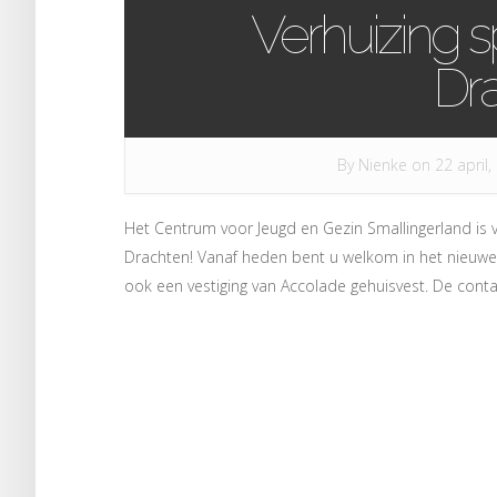
Verhuizing s
Dr
By
Nienke
on 22 april,
Het Centrum voor Jeugd en Gezin Smallingerland is 
Drachten! Vanaf heden bent u welkom in het nieuwe
ook een vestiging van Accolade gehuisvest. De cont