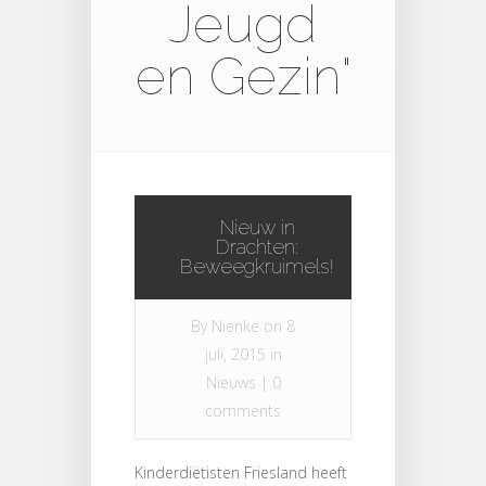
Jeugd
en Gezin"
Nieuw in
Drachten:
Beweegkruimels!
By
Nienke
on 8
juli, 2015 in
Nieuws
|
0
comments
Kinderdiëtisten Friesland heeft