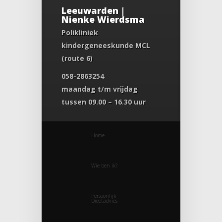
Leeuwarden |
Nienke Wierdsma
Polikliniek
kindergeneeskunde MCL
(route 6)
058-2863254
maandag t/m vrijdag
tussen 09.00 – 16.30 uur
Home
Wie ben ik?
Persoonlijk
Dieetadvies