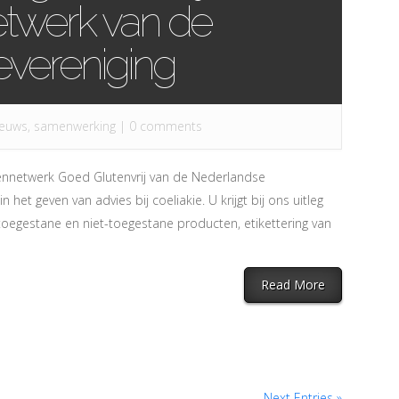
etwerk van de
evereniging
euws
,
samenwerking
|
0 comments
stennetwerk Goed Glutenvrij van de Nederlandse
 het geven van advies bij coeliakie. U krijgt bij ons uitleg
t, toegestane en niet-toegestane producten, etikettering van
Read More
Next Entries »