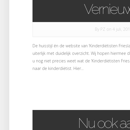
Vernieu
By
PZ
on 4 juli, 20
De huisstijl én de website van ‘Kinderdiëtisten Fries
uiterlijk met duidelijk overzicht. Wij hopen hiermee d
u nog niet precies weet wat de ‘Kinderdiëtisten Fri
naar de kinderdiëtist. Hier...
Nu ook aa