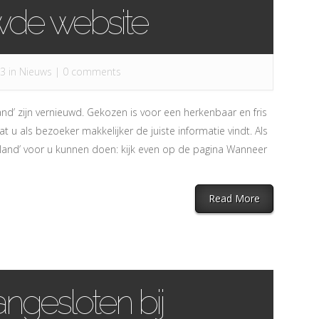
wde website
13 in
Nieuws
|
0 comments
land’ zijn vernieuwd. Gekozen is voor een herkenbaar en fris
at u als bezoeker makkelijker de juiste informatie vindt. Als
esland’ voor u kunnen doen: kijk even op de pagina Wanneer
Read More
ngesloten bij