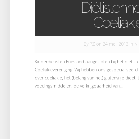
Diëtistenn
Coeliaki
By
PZ
on 24 mei, 2013 in
Ni
Kinderdiëtisten Friesland aangesloten bij het diëti
Coeliakievereniging. Wij hebben ons gespecialiseerd in
over coeliakie, het (belang van het) glutenvrije diee
voedingsmiddelen, de verkrijgbaarheid van...