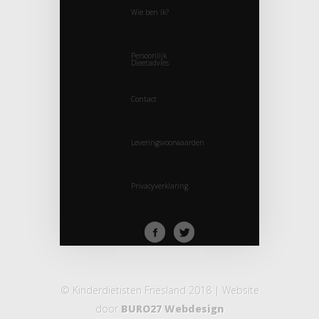
Wie ben ik?
Persoonlijk
Dieetadvies
Contact
Leveringsvoorwaarden
Privacyverklaring
© Kinderdiëtisten Friesland 2018 | Website
door
BURO27 Webdesign