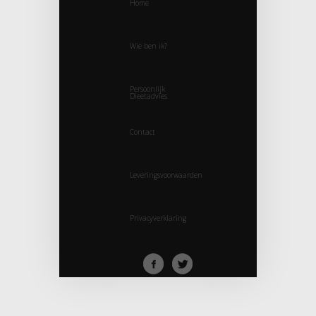
Home
Wie ben ik?
Persoonlijk
Dieetadvies
Contact
Leveringsvoorwaarden
Privacyverklaring