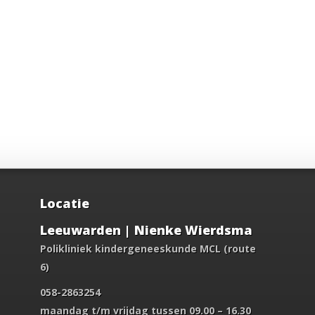
Locatie
Leeuwarden | Nienke Wierdsma
Polikliniek kindergeneeskunde MCL (route
6)
058-2863254
maandag t/m vrijdag tussen 09.00 – 16.30