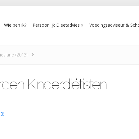
Wie ben ik?
Persoonlijk Dieetadvies
Voedingsadviseur & Scho
iesland (2013)
den Kinderdiëtisten
3)