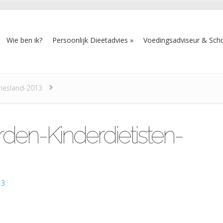
Wie ben ik?
Persoonlijk Dieetadvies
Voedingsadviseur & Scho
riesland-2013
den-Kinderdietisten-
13