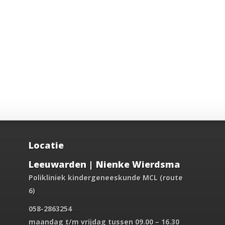
Locatie
Leeuwarden | Nienke Wierdsma
Polikliniek kindergeneeskunde MCL (route
6)
058-2863254
maandag t/m vrijdag tussen 09.00 – 16.30