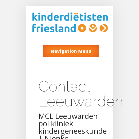
Navigation Menu
Contact
Leeuwarden
MCL Leeuwarden
polikliniek
kindergeneeskunde
| Nienke