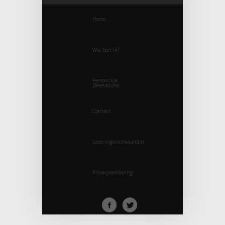
Home
Wie ben ik?
Persoonlijk
Dieetadvies
Contact
Leveringsvoorwaarden
Privacyverklaring