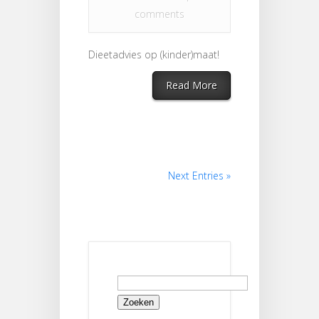
comments
Dieetadvies op (kinder)maat!
Read More
Next Entries »
Zoeken
naar: