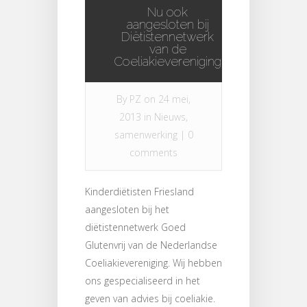
Nu ook
aangesloten bij
Diëtistennetwerk
van de
Coeliakievereniging
By
PZ
on 24 mei,
2013 in
Nieuws
,
samenwerking
|
0
comments
Kinderdiëtisten Friesland
aangesloten bij het
diëtistennetwerk Goed
Glutenvrij van de Nederlandse
Coeliakievereniging. Wij hebben
ons gespecialiseerd in het
geven van advies bij coeliakie.