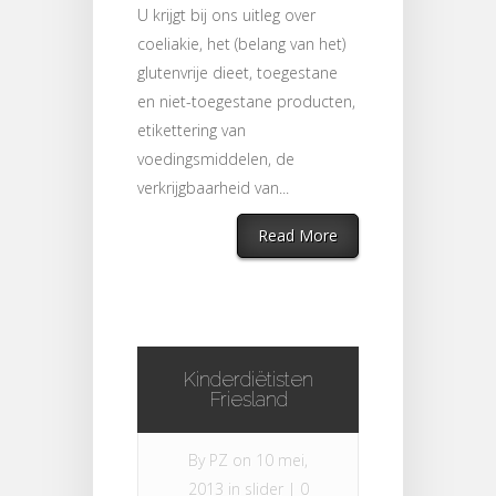
U krijgt bij ons uitleg over
coeliakie, het (belang van het)
glutenvrije dieet, toegestane
en niet-toegestane producten,
etikettering van
voedingsmiddelen, de
verkrijgbaarheid van...
Read More
Kinderdiëtisten
Friesland
By
PZ
on 10 mei,
2013 in
slider
|
0