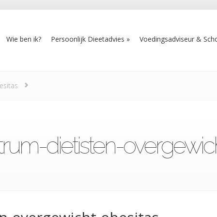
Wie ben ik?
Persoonlijk Dieetadvies
Voedingsadviseur & Scho
esitas
rum-dietisten-overgewic