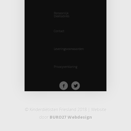
Persoonlijk
Dieetadvies
Contact
Leveringsvoorwaarden
Privacyverklaring
© Kinderdiëtisten Friesland 2018 | Website
door
BURO27 Webdesign